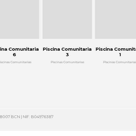
cina Comunitaria
Piscina Comunitaria
Piscina Comunit
6
3
1
iscinas Comunitarias
Piscinas Comunitarias
Piscinas Comunitaria
 08007 BCN | NIF: B04976387